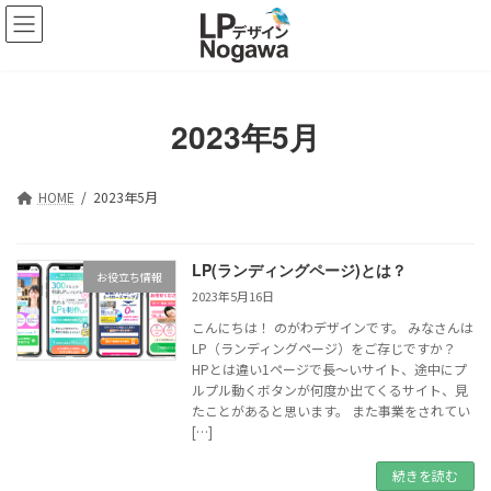
コ
ナ
ン
ビ
テ
ゲ
ン
ー
ツ
シ
へ
ョ
2023年5月
ス
ン
キ
に
ッ
移
HOME
2023年5月
プ
動
LP(ランディングページ)とは？
お役立ち情報
2023年5月16日
こんにちは！ のがわデザインです。 みなさんは
LP（ランディングページ）をご存じですか？
HPとは違い1ページで長～いサイト、途中にプ
ルプル動くボタンが何度か出てくるサイト、見
たことがあると思います。 また事業をされてい
[…]
続きを読む